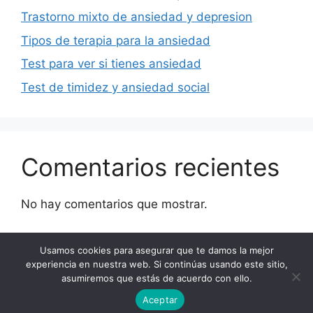
Trastorno mixto de ansiedad y depresion
Tipos de terapia para la ansiedad
Test para ver si tienes ansiedad
Test de timidez y ansiedad social
Comentarios recientes
No hay comentarios que mostrar.
Usamos cookies para asegurar que te damos la mejor
experiencia en nuestra web. Si continúas usando este sitio,
YouTube
Instagram
Facebook
asumiremos que estás de acuerdo con ello.
© 2026 superarlaansiedadyladepresion.com
Aceptar