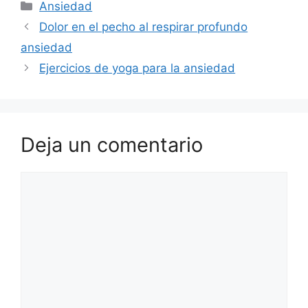
Categorías
Ansiedad
Dolor en el pecho al respirar profundo
ansiedad
Ejercicios de yoga para la ansiedad
Deja un comentario
Comentario